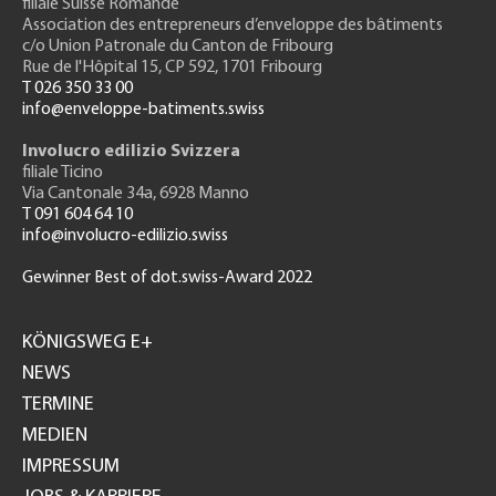
filiale Suisse Romande
Association des entrepreneurs
d’enveloppe des bâtiments
c/o Union Patronale du Canton de Fribourg
Rue de l'H
ôpital 15
, CP 592, 1701 Fribourg
T 026 350 33 00
info@enveloppe-batiments.swiss
Involucro edilizio Svizzera
filiale Ticino
Via Cantonale 34a, 6928 Manno
T 091 604 64 10
info@involucro-edilizio.swiss
Gewinner Best of dot.swiss-Award 2022
Footer
GH
KÖNIGSWEG E+
NEWS
TERMINE
MEDIEN
IMPRESSUM