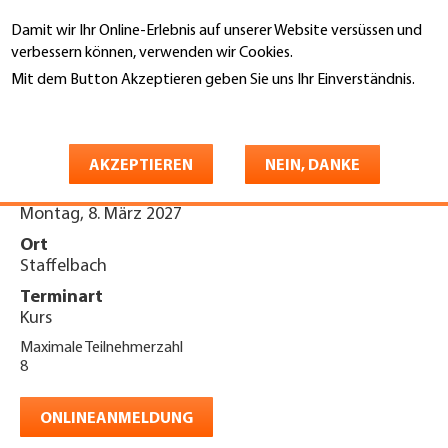
Direkt
Damit wir Ihr Online-Erlebnis auf unserer Website versüssen und
zum
Suche
verbessern können, verwenden wir Cookies.
Inhalt
Mit dem Button Akzeptieren geben Sie uns Ihr Einverständnis.
You
Weitere Informationen
Startseite
are
Schulung PSAgA 2027
here
AKZEPTIEREN
NEIN, DANKE
Datum
Montag, 8. März 2027
Ort
Staffelbach
Terminart
Kurs
Maximale Teilnehmerzahl
8
ONLINEANMELDUNG