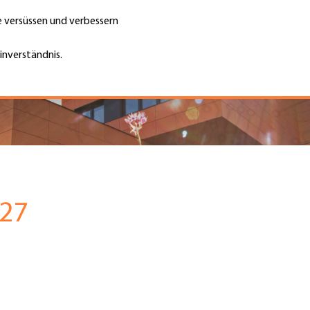
te versüssen und verbessern
Unternehmen finden
Jobs & Kar
Suche
GH
inverständnis.
Top
Menu
027