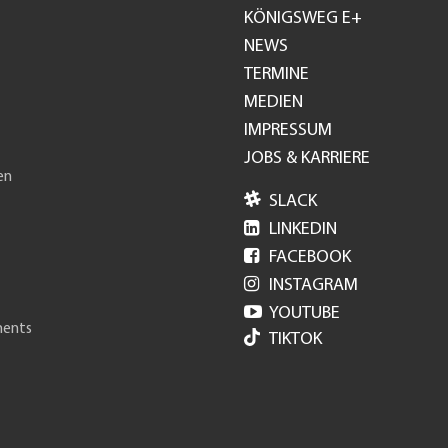
KÖNIGSWEG E+
Footer
NEWS
TERMINE
GH
MEDIEN
IMPRESSUM
JOBS & KARRIERE
en

SLACK

LINKEDIN

FACEBOOK

INSTAGRAM

YOUTUBE
ments
TIKTOK