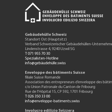
Gebäudehülle Schweiz
Standort Ost (Hauptsitz)
Verband Schweizerischer Gebäudehüllen-Unternehm
Lindenstrasse 4, 9240 Uzwil SG
T 071 955 70 30
Spezialisten-Hotline
info@gebäudehülle.swiss
Enveloppe des bâtiments Suisse
filiale Suisse Romande
Association des entrepreneurs
d’enveloppe des bâti
c/o Union Patronale du Canton de Fribourg
Rue de l'H
ôpital 15
, CP 592, 1701 Fribourg
T 026 350 33 00
info@enveloppe-batiments.swiss
Involucro edilizio Svizzera