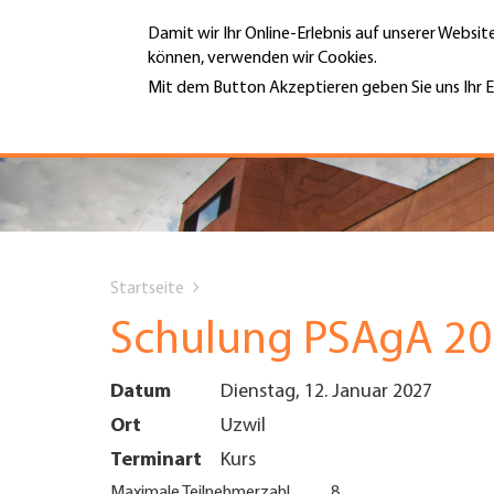
Direkt
Damit wir Ihr Online-Erlebnis auf unserer Websi
zum
können, verwenden wir Cookies.
Inhalt
MENÜ
Mit dem Button Akzeptieren geben Sie uns Ihr E
Weitere Informationen
Hauptnavigation
PORTRÄT
DIENSTLEISTUNGEN
You
INFOTHEK
Startseite
are
Schulung PSAgA 2
TERMINE
here
Datum
Dienstag, 12. Januar 2027
MITGLIEDSCHAFT
Ort
Uzwil
Terminart
Kurs
JOBS & KARRIERE
Maximale Teilnehmerzahl
8