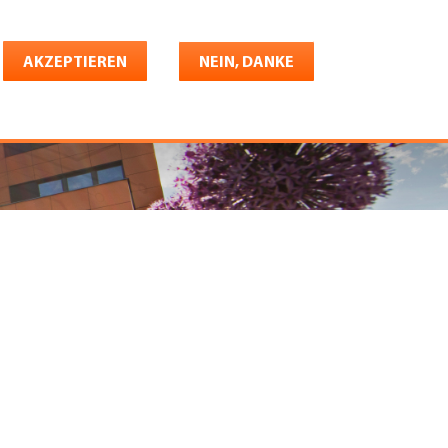
Deutsch
riere
AKZEPTIEREN
Shop
Konto
NEIN, DANKE