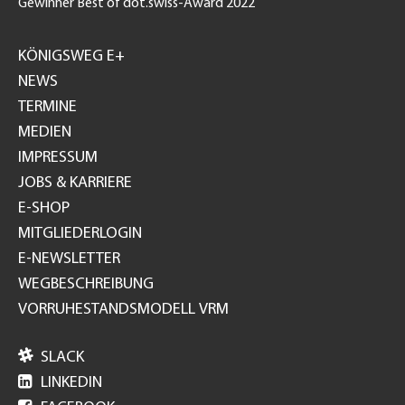
Gewinner Best of dot.swiss-Award 2022
Footer
GH
KÖNIGSWEG E+
NEWS
TERMINE
MEDIEN
IMPRESSUM
JOBS & KARRIERE
E-SHOP
MITGLIEDERLOGIN
E-NEWSLETTER
WEGBESCHREIBUNG
VORRUHESTANDSMODELL VRM

SLACK

LINKEDIN