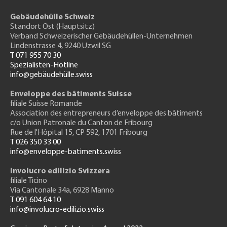
Gebäudehülle Schweiz
Standort Ost (Hauptsitz)
Verband Schweizerischer Gebäudehüllen-Unternehmen
Lindenstrasse 4, 9240 Uzwil SG
T 071 955 70 30
Spezialisten-Hotline
info@gebäudehülle.swiss
Enveloppe des bâtiments Suisse
filiale Suisse Romande
Association des entrepreneurs
d’enveloppe des bâtiments
c/o Union Patronale du Canton de Fribourg
Rue de l'H
ôpital 15
, CP 592, 1701 Fribourg
T 026 350 33 00
info@enveloppe-batiments.swiss
Involucro edilizio Svizzera
filiale Ticino
Via Cantonale 34a, 6928 Manno
T 091 604 64 10
info@involucro-edilizio.swiss