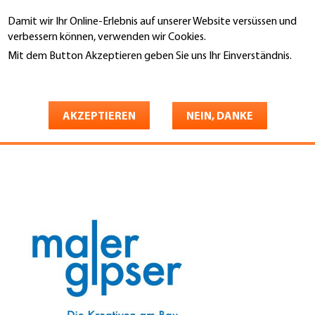
Direkt
Damit wir Ihr Online-Erlebnis auf unserer Website versüssen und
zum
Suche
verbessern können, verwenden wir Cookies.
Inhalt
Mit dem Button Akzeptieren geben Sie uns Ihr Einverständnis.
You
Weitere Informationen
Startseite
are
Schweizerischer Maler- und
here
AKZEPTIEREN
NEIN, DANKE
Gipserunternehmer-Verband