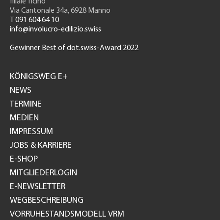
filiale Ticino
Via Cantonale 34a, 6928 Manno
T 091 604 64 10
info@involucro-edilizio.swiss
Gewinner Best of dot.swiss-Award 2022
Footer
GH
KÖNIGSWEG E+
NEWS
TERMINE
MEDIEN
IMPRESSUM
JOBS & KARRIERE
E-SHOP
MITGLIEDERLOGIN
E-NEWSLETTER
WEGBESCHREIBUNG
VORRUHESTANDSMODELL VRM