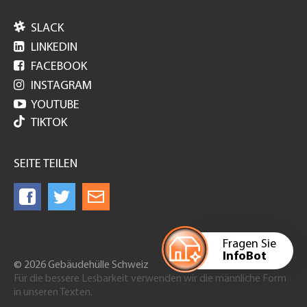

SLACK

LINKEDIN

FACEBOOK

INSTAGRAM

YOUTUBE
TIKTOK
SEITE TEILEN
Fragen Sie
InfoBot
© 2026 Gebäudehülle Schweiz
Für die bessere Lesbarkeit verwenden wir die männliche Form
in unseren Texten.