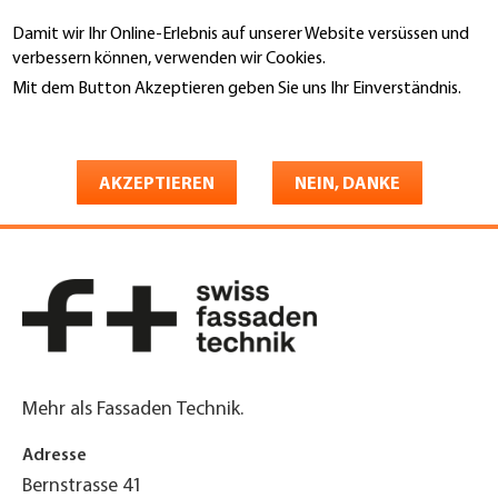
Direkt
Damit wir Ihr Online-Erlebnis auf unserer Website versüssen und
zum
Suche
verbessern können, verwenden wir Cookies.
Inhalt
Mit dem Button Akzeptieren geben Sie uns Ihr Einverständnis.
You
Weitere Informationen
Startseite
are
SFT Swiss Fassaden Technik
here
AKZEPTIEREN
NEIN, DANKE
AG
Mehr als Fassaden Technik.
Adresse
Bernstrasse 41