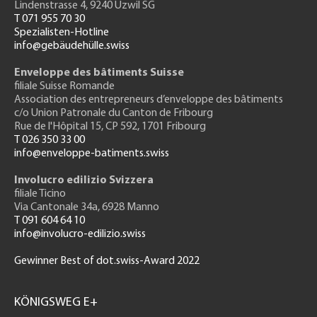
Lindenstrasse 4, 9240 Uzwil SG
T 071 955 70 30
Spezialisten-Hotline
info@gebäudehülle.swiss
Enveloppe des bâtiments Suisse
filiale Suisse Romande
Association des entrepreneurs
d’enveloppe des bâtiments
c/o Union Patronale du Canton de Fribourg
Rue de l'H
ôpital 15
, CP 592, 1701 Fribourg
T 026 350 33 00
info@enveloppe-batiments.swiss
Involucro edilizio Svizzera
filiale Ticino
Via Cantonale 34a, 6928 Manno
T 091 604 64 10
info@involucro-edilizio.swiss
Gewinner Best of dot.swiss-Award 2022
Footer
GH
KÖNIGSWEG E+