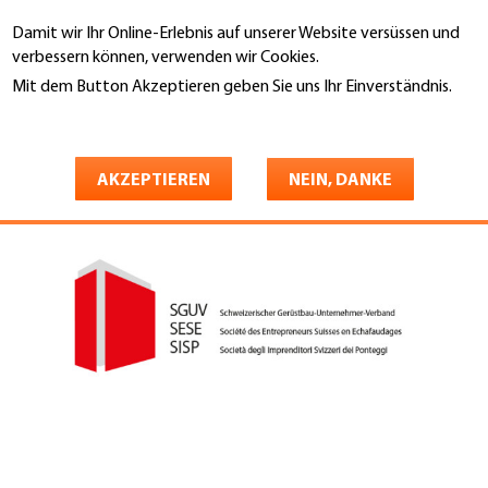
Direkt
Damit wir Ihr Online-Erlebnis auf unserer Website versüssen und
zum
Suche
verbessern können, verwenden wir Cookies.
Inhalt
Mit dem Button Akzeptieren geben Sie uns Ihr Einverständnis.
You
Weitere Informationen
Startseite
are
SGUV
here
AKZEPTIEREN
NEIN, DANKE