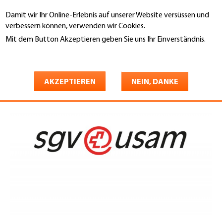
Direkt
Damit wir Ihr Online-Erlebnis auf unserer Website versüssen und
zum
Suche
verbessern können, verwenden wir Cookies.
Inhalt
Mit dem Button Akzeptieren geben Sie uns Ihr Einverständnis.
You
Weitere Informationen
Startseite
are
sgv-usam
here
AKZEPTIEREN
NEIN, DANKE