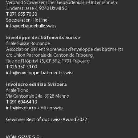
Verband Schweizerischer Gebäudehüllen-Unternehmen
Lindenstrasse 4, 9240 Uzwil SG
T 071 955 70 30
Spezialisten-Hotline
info@gebäudehülle.swiss
Enveloppe des bâtiments Suisse
filiale Suisse Romande
Association des entrepreneurs
d’enveloppe des bâtiments
c/o Union Patronale du Canton de Fribourg
Rue de l'H
ôpital 15
, CP 592, 1701 Fribourg
T 026 350 33 00
info@enveloppe-batiments.swiss
Involucro edilizio Svizzera
filiale Ticino
Via Cantonale 34a, 6928 Manno
T 091 604 64 10
info@involucro-edilizio.swiss
Gewinner Best of dot.swiss-Award 2022
Footer
GH
KÖNIGSWEG E+