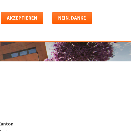
Deutsch
riere
AKZEPTIEREN
Shop
Konto
NEIN, DANKE
Kanton