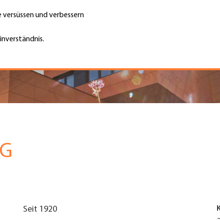
te versüssen und verbessern
Unternehmen finden
Jobs & Kar
Suche
GH
inverständnis.
Top
Menu
AG
Seit 1920