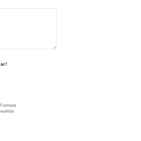
lar?
 Formular
gewählte