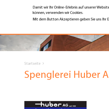
Direkt
Damit wir Ihr Online-Erlebnis auf unserer Websi
zum
können, verwenden wir Cookies.
Inhalt
MENÜ
Mit dem Button Akzeptieren geben Sie uns Ihr E
Weitere Informationen
Hauptnavigation
PORTRÄT
DIENSTLEISTUNGEN
You
INFOTHEK
Startseite
are
Spenglerei Huber 
TERMINE
here
MITGLIEDSCHAFT
JOBS & KARRIERE