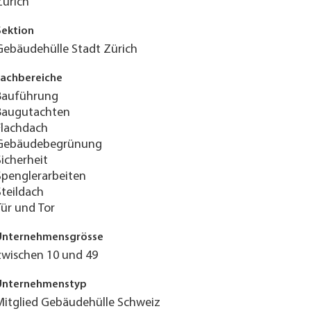
Zürich
Sektion
Gebäudehülle Stadt Zürich
Fachbereiche
Bauführung
Baugutachten
Flachdach
Gebäudebegrünung
Sicherheit
Spenglerarbeiten
Steildach
Tür und Tor
Unternehmensgrösse
zwischen 10 und 49
Unternehmenstyp
Mitglied Gebäudehülle Schweiz