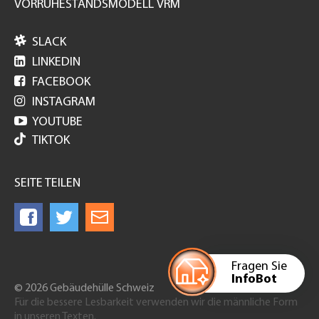
VORRUHESTANDSMODELL VRM

SLACK

LINKEDIN

FACEBOOK

INSTAGRAM

YOUTUBE
TIKTOK
SEITE TEILEN
Fragen Sie
InfoBot
© 2026 Gebäudehülle Schweiz
Für die bessere Lesbarkeit verwenden wir die männliche Form
in unseren Texten.