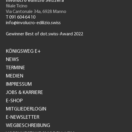
Involucro edilizio Svizzera
filiale Ticino
Via Cantonale 34a, 6928 Manno
T 091 604 64 10
info@involucro-edilizio.swiss
Gewinner Best of dot.swiss-Award 2022
Footer
GH
KÖNIGSWEG E+
NEWS
TERMINE
MEDIEN
IMPRESSUM
JOBS & KARRIERE
E-SHOP
MITGLIEDERLOGIN
E-NEWSLETTER
WEGBESCHREIBUNG