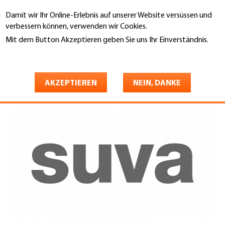
Direkt
Damit wir Ihr Online-Erlebnis auf unserer Website versüssen und
zum
Suche
verbessern können, verwenden wir Cookies.
Inhalt
Mit dem Button Akzeptieren geben Sie uns Ihr Einverständnis.
You
Weitere Informationen
Startseite
are
suva
here
AKZEPTIEREN
NEIN, DANKE