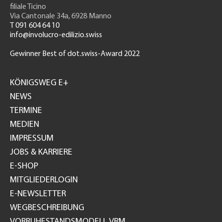
filiale Ticino
Via Cantonale 34a, 6928 Manno
T 091 604 64 10
info@involucro-edilizio.swiss
Gewinner Best of dot.swiss-Award 2022
Footer
GH
KÖNIGSWEG E+
NEWS
TERMINE
MEDIEN
IMPRESSUM
JOBS & KARRIERE
E-SHOP
MITGLIEDERLOGIN
E-NEWSLETTER
WEGBESCHREIBUNG
VORRUHESTANDSMODELL VRM