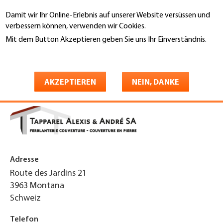
Direkt
Damit wir Ihr Online-Erlebnis auf unserer Website versüssen und
zum
Suche
verbessern können, verwenden wir Cookies.
Inhalt
Mit dem Button Akzeptieren geben Sie uns Ihr Einverständnis.
You
Weitere Informationen
Startseite
are
Tapparel Alexis & André SA
here
AKZEPTIEREN
NEIN, DANKE
Adresse
Route des Jardins 21
3963
Montana
Schweiz
Telefon