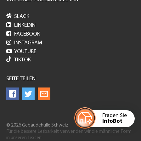

SLACK

LINKEDIN

FACEBOOK

INSTAGRAM

YOUTUBE
TIKTOK
SEITE TEILEN
Fragen Sie
InfoBot
© 2026 Gebäudehülle Schweiz
Für die bessere Lesbarkeit verwenden wir die männliche Form
in unseren Texten.