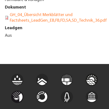
Dokument
GH_04_Übersicht Merkblätter und
Factsheets_LeadGen_EB,FB,FD,SA,SD_Technik_36.pdf
Leadgen
Aus