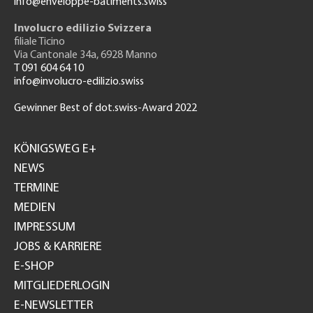
info@enveloppe-batiments.swiss
Involucro edilizio Svizzera
filiale Ticino
Via Cantonale 34a, 6928 Manno
T 091 604 64 10
info@involucro-edilizio.swiss
Gewinner Best of dot.swiss-Award 2022
Footer
GH
KÖNIGSWEG E+
NEWS
TERMINE
MEDIEN
IMPRESSUM
JOBS & KARRIERE
E-SHOP
MITGLIEDERLOGIN
E-NEWSLETTER