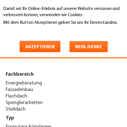
Direkt
Damit wir Ihr Online-Erlebnis auf unserer Website versüssen und
zum
Suche
verbessern können, verwenden wir Cookies.
Inhalt
Mit dem Button Akzeptieren geben Sie uns Ihr Einverständnis.
You
Weitere Informationen
Startseite
are
Übersicht Merkblätter,
here
AKZEPTIEREN
NEIN, DANKE
Factsheets und Checklisten
Fachbereich
Energieberatung
Fassadenbau
Flachdach
Spenglerarbeiten
Steildach
Typ
Formulare & Vorlagen