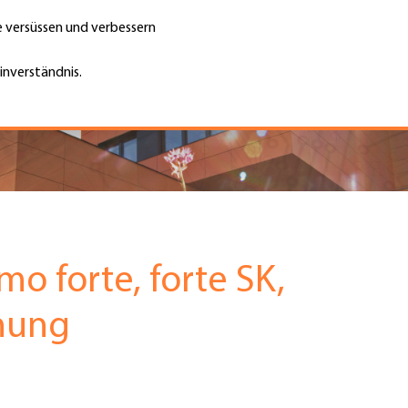
te versüssen und verbessern
Unternehmen finden
Jobs & Kar
Suche
GH
inverständnis.
Top
Menu
o forte, forte SK,
hung