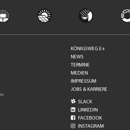
KÖNIGSWEG E+
Footer
NEWS
TERMINE
GH
MEDIEN
IMPRESSUM
JOBS & KARRIERE
en

SLACK

LINKEDIN

FACEBOOK

INSTAGRAM