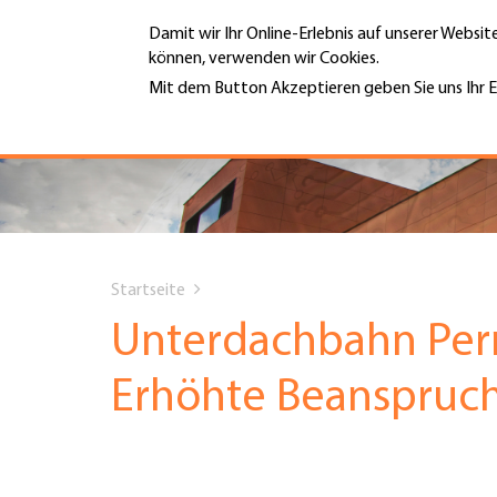
Direkt
Damit wir Ihr Online-Erlebnis auf unserer Websi
zum
können, verwenden wir Cookies.
Inhalt
MENÜ
Mit dem Button Akzeptieren geben Sie uns Ihr E
Weitere Informationen
Hauptnavigation
PORTRÄT
DIENSTLEISTUNGEN
You
INFOTHEK
Startseite
are
Unterdachbahn Perm
TERMINE
here
Erhöhte Beanspruc
MITGLIEDSCHAFT
JOBS & KARRIERE