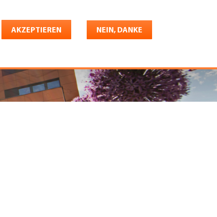
Deutsch
riere
AKZEPTIEREN
Shop
Konto
NEIN, DANKE