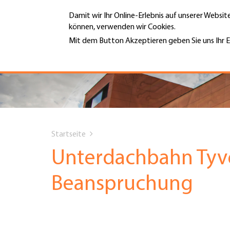
Direkt
Damit wir Ihr Online-Erlebnis auf unserer Websi
zum
können, verwenden wir Cookies.
Inhalt
MENÜ
Mit dem Button Akzeptieren geben Sie uns Ihr E
Weitere Informationen
Hauptnavigation
PORTRÄT
DIENSTLEISTUNGEN
You
INFOTHEK
Startseite
are
Unterdachbahn Tyve
TERMINE
here
Beanspruchung
MITGLIEDSCHAFT
JOBS & KARRIERE