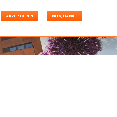
Deutsch
riere
AKZEPTIEREN
Shop
Konto
NEIN, DANKE