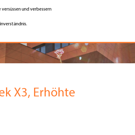
te versüssen und verbessern
Unternehmen finden
Jobs & Kar
Suche
GH
inverständnis.
Top
Menu
k X3, Erhöhte