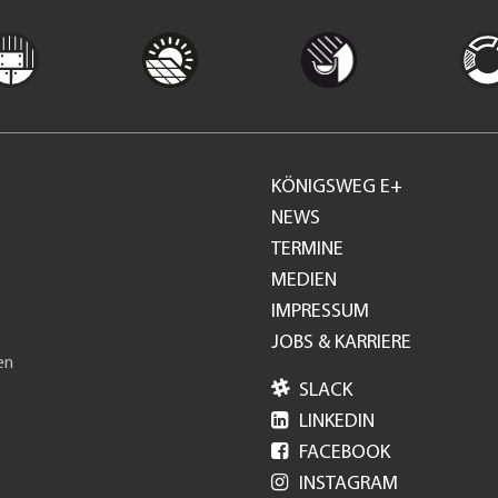
KÖNIGSWEG E+
Footer
NEWS
TERMINE
GH
MEDIEN
IMPRESSUM
JOBS & KARRIERE
en

SLACK

LINKEDIN

FACEBOOK

INSTAGRAM