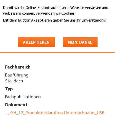
Direkt
Damit wir Ihr Online-Erlebnis auf unserer Website versüssen und
zum
Suche
verbessern können, verwenden wir Cookies.
Inhalt
Mit dem Button Akzeptieren geben Sie uns Ihr Einverständnis.
You
Weitere Informationen
Startseite
are
Unterdachbahn USB Classic,
here
AKZEPTIEREN
NEIN, DANKE
normale Beanspruchung
Fachbereich
Bauführung
Steildach
Typ
Fachpublikationen
Dokument
GH_12_Produktdeklaration Unterdachbahn_USB