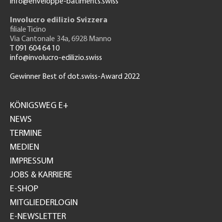
info@enveloppe-batiments.swiss
Involucro edilizio Svizzera
filiale Ticino
Via Cantonale 34a, 6928 Manno
T 091 604 64 10
info@involucro-edilizio.swiss
Gewinner Best of dot.swiss-Award 2022
Footer
GH
KÖNIGSWEG E+
NEWS
TERMINE
MEDIEN
IMPRESSUM
JOBS & KARRIERE
E-SHOP
MITGLIEDERLOGIN
E-NEWSLETTER