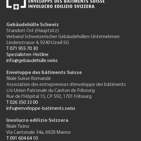
Gebäudehülle Schweiz
Standort Ost (Hauptsitz)
Verband Schweizerischer Gebäudehüllen-Unternehmen
Lindenstrasse 4, 9240 Uzwil SG
T 071 955 70 30
Spezialisten-Hotline
info@gebäudehülle.swiss
Enveloppe des bâtiments Suisse
filiale Suisse Romande
Association des entrepreneurs
d’enveloppe des bâtiments
c/o Union Patronale du Canton de Fribourg
Rue de l'H
ôpital 15
, CP 592, 1701 Fribourg
T 026 350 33 00
info@enveloppe-batiments.swiss
Involucro edilizio Svizzera
filiale Ticino
Via Cantonale 34a, 6928 Manno
T 091 604 64 10