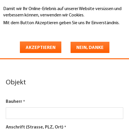
Direkt
Damit wir Ihr Online-Erlebnis auf unserer Website versüssen und
zum
Suche
verbessern können, verwenden wir Cookies.
Inhalt
Mit dem Button Akzeptieren geben Sie uns Ihr Einverständnis.
You
Weitere Informationen
Startseite
are
Montagedokumentation und
here
AKZEPTIEREN
NEIN, DANKE
Prüfungsprotokoll
Objekt
Bauherr
Anschrift (Strasse, PLZ, Ort)