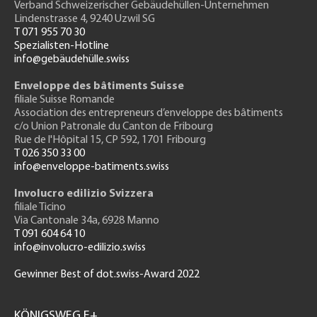
Verband Schweizerischer Gebäudehüllen-Unternehmen
Lindenstrasse 4, 9240 Uzwil SG
T 071 955 70 30
Spezialisten-Hotline
info@gebäudehülle.swiss
Enveloppe des bâtiments Suisse
filiale Suisse Romande
Association des entrepreneurs
d’enveloppe des bâtiments
c/o Union Patronale du Canton de Fribourg
Rue de l'H
ôpital 15
, CP 592, 1701 Fribourg
T 026 350 33 00
info@enveloppe-batiments.swiss
Involucro edilizio Svizzera
filiale Ticino
Via Cantonale 34a, 6928 Manno
T 091 604 64 10
info@involucro-edilizio.swiss
Gewinner Best of dot.swiss-Award 2022
Footer
GH
KÖNIGSWEG E+