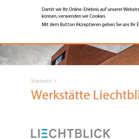
Direkt
Damit wir Ihr Online-Erlebnis auf unserer Websi
zum
können, verwenden wir Cookies.
Inhalt
MENÜ
Mit dem Button Akzeptieren geben Sie uns Ihr E
Weitere Informationen
Hauptnavigation
PORTRÄT
DIENSTLEISTUNGEN
You
INFOTHEK
Startseite
are
Werkstätte Liechtbl
TERMINE
here
MITGLIEDSCHAFT
JOBS & KARRIERE