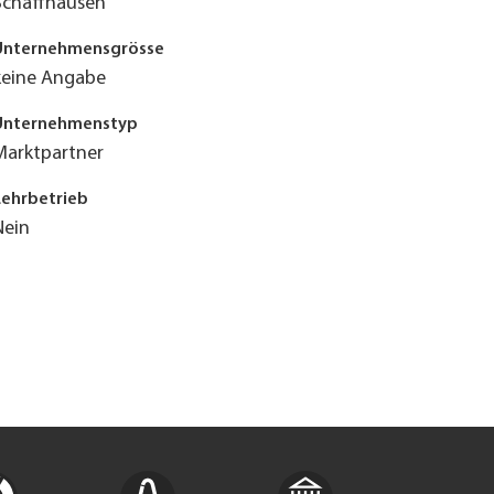
Schaffhausen
Unternehmensgrösse
keine Angabe
Unternehmenstyp
Marktpartner
Lehrbetrieb
Nein