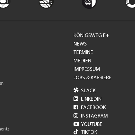
KÖNIGSWEG E+
Footer
NEWS
TERMINE
GH
MEDIEN
IMPRESSUM
JOBS & KARRIERE
en

SLACK

LINKEDIN

FACEBOOK

INSTAGRAM

YOUTUBE
ments
TIKTOK