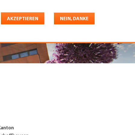
Deutsch
riere
AKZEPTIEREN
Shop
Konto
NEIN, DANKE
Kanton