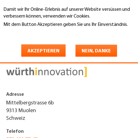
Direkt
Damit wir Ihr Online-Erlebnis auf unserer Website versüssen und
zum
Suche
verbessern können, verwenden wir Cookies.
Inhalt
Mit dem Button Akzeptieren geben Sie uns Ihr Einverständnis.
You
Weitere Informationen
Startseite
are
Würth Innovation AG
here
AKZEPTIEREN
NEIN, DANKE
Adresse
Mittelbergstrasse 6b
9313
Muolen
Schweiz
Telefon