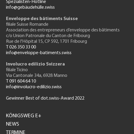
Spezialisten-Hotline
info@gebäudehülle.swiss
Enveloppe des bâtiments Suisse
filiale Suisse Romande
Association des entrepreneurs
d’enveloppe des bâtiments
c/o Union Patronale du Canton de Fribourg
Rue de l'H
ôpital 15
, CP 592, 1701 Fribourg
T 026 350 33 00
info@enveloppe-batiments.swiss
Involucro edilizio Svizzera
filiale Ticino
Via Cantonale 34a, 6928 Manno
T 091 604 64 10
info@involucro-edilizio.swiss
Gewinner Best of dot.swiss-Award 2022
Footer
GH
KÖNIGSWEG E+
NEWS
TERMINE