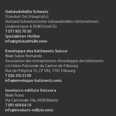
Gebäudehülle Schweiz
Standort Ost (Hauptsitz)
Verband Schweizerischer Gebäudehüllen-Unternehmen
Lindenstrasse 4, 9240 Uzwil SG
T 071 955 70 30
Spezialisten-Hotline
info@gebäudehülle.swiss
Enveloppe des bâtiments Suisse
filiale Suisse Romande
Association des entrepreneurs
d’enveloppe des bâtiments
c/o Union Patronale du Canton de Fribourg
Rue de l'H
ôpital 15
, CP 592, 1701 Fribourg
T 026 350 33 00
info@enveloppe-batiments.swiss
Involucro edilizio Svizzera
filiale Ticino
Via Cantonale 34a, 6928 Manno
T 091 604 64 10
info@involucro-edilizio.swiss