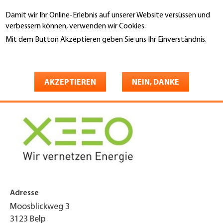
Direkt
Damit wir Ihr Online-Erlebnis auf unserer Website versüssen und
zum
Suche
verbessern können, verwenden wir Cookies.
Inhalt
Mit dem Button Akzeptieren geben Sie uns Ihr Einverständnis.
You
Weitere Informationen
Startseite
are
XEEO GmbH
here
AKZEPTIEREN
NEIN, DANKE
Adresse
Moosblickweg 3
3123
Belp