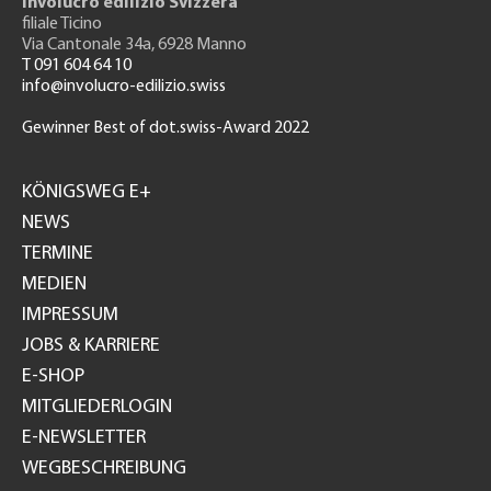
Involucro edilizio Svizzera
filiale Ticino
Via Cantonale 34a, 6928 Manno
T 091 604 64 10
info@involucro-edilizio.swiss
Gewinner Best of dot.swiss-Award 2022
Footer
GH
KÖNIGSWEG E+
NEWS
TERMINE
MEDIEN
IMPRESSUM
JOBS & KARRIERE
E-SHOP
MITGLIEDERLOGIN
E-NEWSLETTER
WEGBESCHREIBUNG