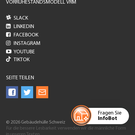
VORRUHESTANDSMODELL VRM

SLACK

LINKEDIN

FACEBOOK

INSTAGRAM

YOUTUBE
TIKTOK
SEITE TEILEN
Fragen Sie
InfoBot
© 2026 Gebäudehülle Schweiz
Für die bessere Lesbarkeit verwenden wir die männliche Form
in unseren Texten.