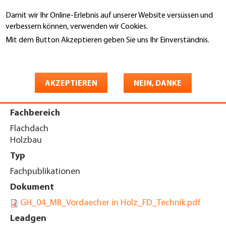
Direkt
Damit wir Ihr Online-Erlebnis auf unserer Website versüssen und
zum
Suche
verbessern können, verwenden wir Cookies.
Inhalt
Mit dem Button Akzeptieren geben Sie uns Ihr Einverständnis.
You
Weitere Informationen
Startseite
are
Merkblatt «Vordächer in Holz»
here
AKZEPTIEREN
NEIN, DANKE
Fachbereich
Flachdach
Holzbau
Typ
Fachpublikationen
Dokument
GH_04_MB_Vordaecher in Holz_FD_Technik.pdf
Leadgen